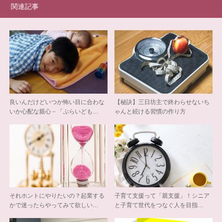
関連記事
良いんだけどいつか怖い目に合わな
【秘訣】三日坊主で終わらせないち
いか心配な親心－「ぷらいども…
ゃんと続ける習慣の作り方
それホントにやりたいの？起業する
子育て支援って「親支援」！シニア
かで迷ったらやってみて欲しい…
と子育て世代をつなぐ人を目指…