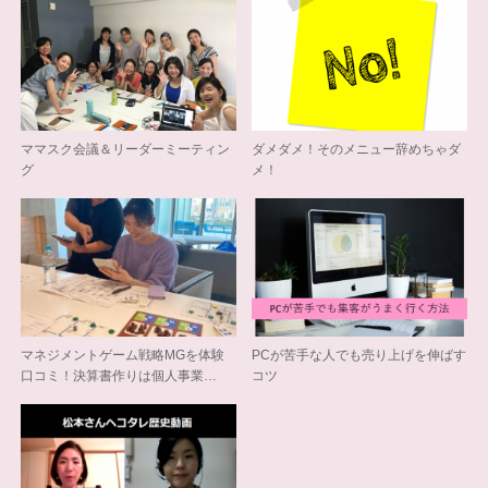
ママスク会議＆リーダーミーティン
ダメダメ！そのメニュー辞めちゃダ
グ
メ！
マネジメントゲーム戦略MGを体験
PCが苦手な人でも売り上げを伸ばす
口コミ！決算書作りは個人事業…
コツ