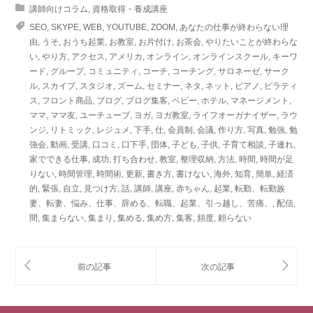
講師向けコラム
,
資格取得・養成講座
SEO
,
SKYPE
,
WEB
,
YOUTUBE
,
ZOOM
,
あなたの仕事が終わらない理
由
,
うそ
,
おうち起業
,
お教室
,
お片付け
,
お茶会
,
やりたいことが終わらな
い
,
やり方
,
アクセス
,
アメリカ
,
オンライン
,
オンラインスクール
,
キーワ
ード
,
グループ
,
コミュニティ
,
コーチ
,
コーチング
,
サロネーゼ
,
サーク
ル
,
スカイプ
,
スタジオ
,
ズーム
,
セミナー
,
ネタ
,
ネット
,
ピアノ
,
ピラティ
ス
,
フロント商品
,
ブログ
,
ブログ集客
,
ベビー
,
ホテル
,
マネージメント
,
ママ
,
ママ友
,
ユーチューブ
,
ヨガ
,
ヨガ教室
,
ライフオーガナイザー
,
ラウ
ンジ
,
リトミック
,
レジュメ
,
下手
,
仕
,
会員制
,
会議
,
作り方
,
写真
,
勉強
,
勉
強会
,
動画
,
受講
,
口コミ
,
口下手
,
団体
,
子ども
,
子供
,
子育て相談
,
子連れ
,
家でできる仕事
,
成功
,
打ち合わせ
,
教室
,
整理収納
,
方法
,
時間
,
時間が足
りない
,
時間管理
,
時間術
,
更新
,
書き方
,
書けない
,
海外
,
知育
,
簡単
,
経済
的
,
緊張
,
自立
,
見つけ方
,
話
,
講師
,
講座
,
赤ちゃん
,
起業
,
転勤、転勤族
妻、転妻、悩み、仕事、辞める、転職、起業、引っ越し、苦痛、
,
配信
,
間
,
集まらない
,
集まり
,
集める
,
集め方
,
集客
,
頻度
,
頼らない