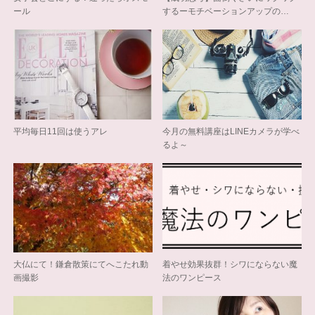
ール
するーモチベーションアップの…
平均毎日11回は使うアレ
今月の無料講座はLINEカメラが学べ
るよ～
大仏にて！鎌倉散策にてへこたれ動
着やせ効果抜群！シワにならない魔
画撮影
法のワンピース