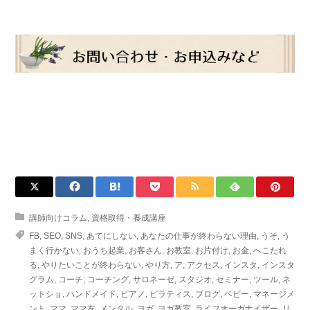
講師向けコラム
,
資格取得・養成講座
FB
,
SEO
,
SNS
,
あてにしない
,
あなたの仕事が終わらない理由
,
うそ
,
う
まく行かない
,
おうち起業
,
お客さん
,
お教室
,
お片付け
,
お金
,
へこたれ
る
,
やりたいことが終わらない
,
やり方
,
ア
,
アクセス
,
インスタ
,
インスタ
グラム
,
コーチ
,
コーチング
,
サロネーゼ
,
スタジオ
,
セミナー
,
ツール
,
ネ
ットショ
,
ハンドメイド
,
ピアノ
,
ピラティス
,
ブログ
,
ベビー
,
マネージメ
ント
,
ママ
,
ママ友
,
メンタル
,
ヨガ
,
ヨガ教室
,
ライフオーガナイザー
,
リ