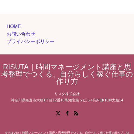
HOME
お問い合わせ
プライバシーポリシー
RISUTA｜時間マネージメント講座と思
考整理でつくる、自分らしく稼ぐ仕事の
作り方
リスタ株式会社
神奈川県鎌倉市大船1丁目12番10号湘南第５ビル４階NEKTON大船14
Facebook
X
RSS
©
RISUTA｜時間マネージメント講座と思考整理でつくる、自分らしく稼ぐ仕事の作り方
. All