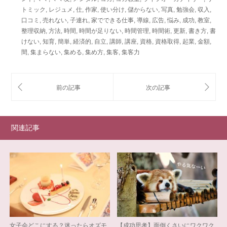
トミック
,
レジュメ
,
仕
,
作家
,
使い分け
,
儲からない
,
写真
,
勉強会
,
収入
,
口コミ
,
売れない
,
子連れ
,
家でできる仕事
,
導線
,
広告
,
悩み
,
成功
,
教室
,
整理収納
,
方法
,
時間
,
時間が足りない
,
時間管理
,
時間術
,
更新
,
書き方
,
書
けない
,
知育
,
簡単
,
経済的
,
自立
,
講師
,
講座
,
資格
,
資格取得
,
起業
,
金額
,
間
,
集まらない
,
集める
,
集め方
,
集客
,
集客力
関連記事
女子会どこにする？迷ったらオズモ
【成功思考】面倒くさいにワクワク