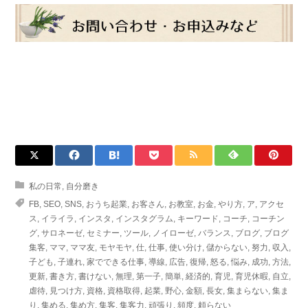
私の日常
,
自分磨き
FB
,
SEO
,
SNS
,
おうち起業
,
お客さん
,
お教室
,
お金
,
やり方
,
ア
,
アクセ
ス
,
イライラ
,
インスタ
,
インスタグラム
,
キーワード
,
コーチ
,
コーチン
グ
,
サロネーゼ
,
セミナー
,
ツール
,
ノイローゼ
,
バランス
,
ブログ
,
ブログ
集客
,
ママ
,
ママ友
,
モヤモヤ
,
仕
,
仕事
,
使い分け
,
儲からない
,
努力
,
収入
,
子ども
,
子連れ
,
家でできる仕事
,
導線
,
広告
,
復帰
,
怒る
,
悩み
,
成功
,
方法
,
更新
,
書き方
,
書けない
,
無理
,
第一子
,
簡単
,
経済的
,
育児
,
育児休暇
,
自立
,
虐待
,
見つけ方
,
資格
,
資格取得
,
起業
,
野心
,
金額
,
長女
,
集まらない
,
集ま
り
,
集める
,
集め方
,
集客
,
集客力
,
頑張り
,
頻度
,
頼らない