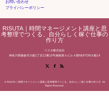
お問い合わせ
プライバシーポリシー
RISUTA｜時間マネージメント講座と思
考整理でつくる、自分らしく稼ぐ仕事の
作り方
リスタ株式会社
神奈川県鎌倉市大船1丁目12番10号湘南第５ビル４階NEKTON大船14
Facebook
X
RSS
©
RISUTA｜時間マネージメント講座と思考整理でつくる、自分らしく稼ぐ仕事の作り方
. All
Rights Reserved.