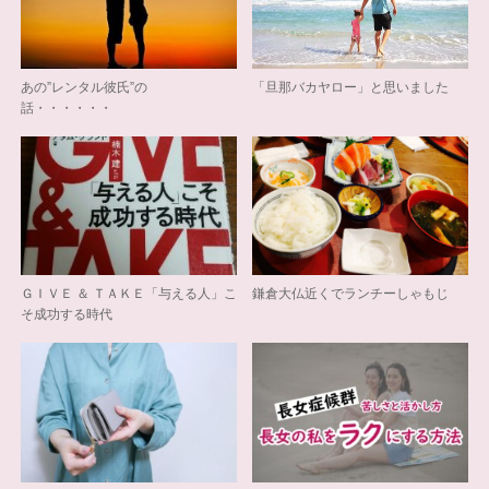
あの”レンタル彼氏”の
「旦那バカヤロー」と思いました
話・・・・・・
ＧＩＶＥ ＆ ＴＡＫＥ「与える人」こ
鎌倉大仏近くでランチーしゃもじ
そ成功する時代