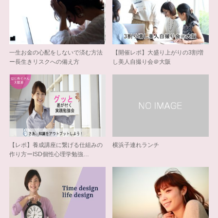
一生お金の心配をしないで済む方法
【開催レポ】大盛り上がりの3割増
ー長生きリスクへの備え方
し美人自撮り会＠大阪
【レポ】養成講座に繋げる仕組みの
横浜子連れランチ
作り方ーISD個性心理学勉強…