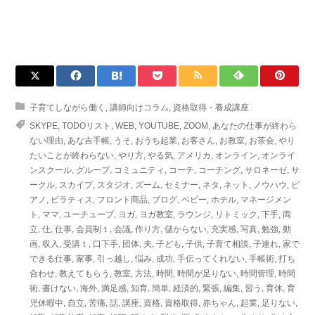
子育てしながら働く
,
講師向けコラム
,
資格取得・養成講座
SKYPE
,
TODOリスト
,
WEB
,
YOUTUBE
,
ZOOM
,
あなたの仕事が終わら
ない理由
,
あな吉手帳
,
うそ
,
おうち起業
,
お客さん
,
お教室
,
お茶会
,
やり
たいことが終わらない
,
やり方
,
やる気
,
アメリカ
,
オンライン
,
オンライ
ンスクール
,
グループ
,
コミュニティ
,
コーチ
,
コーチング
,
サロネーゼ
,
サ
ークル
,
スカイプ
,
スタジオ
,
ズーム
,
セミナー
,
ネタ
,
ネット
,
ノウハウ
,
ピ
アノ
,
ピラティス
,
フロント商品
,
ブログ
,
ベビー
,
ホテル
,
マネージメン
ト
,
ママ
,
ユーチューブ
,
ヨガ
,
ヨガ教室
,
ラウンジ
,
リトミック
,
下手
,
両
立
,
仕
,
仕事
,
会員制ｔ
,
会議
,
作り方
,
儲からない
,
充実感
,
写真
,
勉強
,
動
画
,
収入
,
受講ｔ
,
口下手
,
団体
,
夫
,
子ども
,
子供
,
子育て相談
,
子連れ
,
家で
できる仕事
,
家事
,
引っ越し
,
悩み
,
成功
,
手伝ってくれない
,
手帳術
,
打ち
合わせ
,
教えてもらう
,
教室
,
方法
,
時間
,
時間が足りない
,
時間管理
,
時間
術
,
書けない
,
海外
,
満足感
,
知育
,
簡単
,
経済的
,
緊張
,
編集
,
習う
,
育休
,
育
児休暇中
,
自立
,
苦痛
,
話
,
講座
,
資格
,
資格取得
,
赤ちゃん
,
起業
,
足りない
,