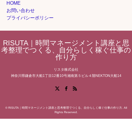
HOME
お問い合わせ
プライバシーポリシー
RISUTA｜時間マネージメント講座と思
考整理でつくる、自分らしく稼ぐ仕事の
作り方
リスタ株式会社
神奈川県鎌倉市大船1丁目12番10号湘南第５ビル４階NEKTON大船14
Facebook
X
RSS
©
RISUTA｜時間マネージメント講座と思考整理でつくる、自分らしく稼ぐ仕事の作り方
. All
Rights Reserved.