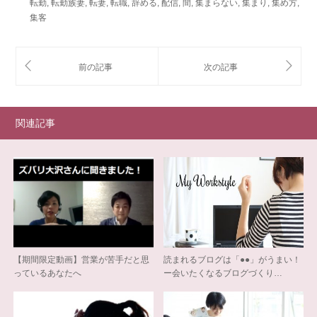
転勤
,
転勤族妻
,
転妻
,
転職
,
辞める
,
配信
,
間
,
集まらない
,
集まり
,
集め方
,
集客
関連記事
【期間限定動画】営業が苦手だと思
読まれるブログは「●●」がうまい！
っているあなたへ
ー会いたくなるブログづくり…