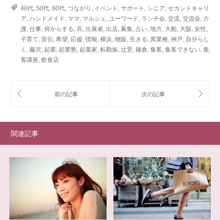
40代
,
50代
,
60代
,
つながり
,
イベント
,
サポート
,
シニア
,
セカンドキャリ
ア
,
ハンドメイド
,
ママ
,
マルシェ
,
ユーワード
,
ランチ会
,
交流
,
交流会
,
介
護
,
仕事
,
何からする
,
兵
,
出展者
,
出店
,
募集
,
占い
,
地方
,
大船
,
大阪
,
女性
,
子育て
,
宣伝
,
希望
,
応援
,
情報
,
横浜
,
物販
,
生きる
,
異業種
,
神戸
,
自分らし
く
,
藤沢
,
起業
,
起業塾
,
起業家
,
転勤族
,
辻堂
,
鎌倉
,
集客
,
集客できない
,
集
客講座
,
飲食店
関連記事