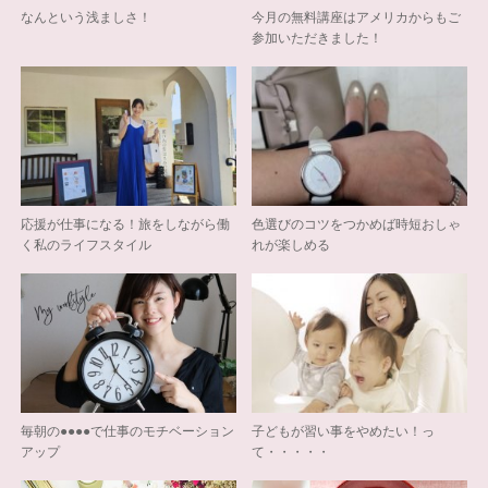
なんという浅ましさ！
今月の無料講座はアメリカからもご
参加いただきました！
応援が仕事になる！旅をしながら働
色選びのコツをつかめば時短おしゃ
く私のライフスタイル
れが楽しめる
毎朝の●●●●で仕事のモチベーション
子どもが習い事をやめたい！っ
アップ
て・・・・・