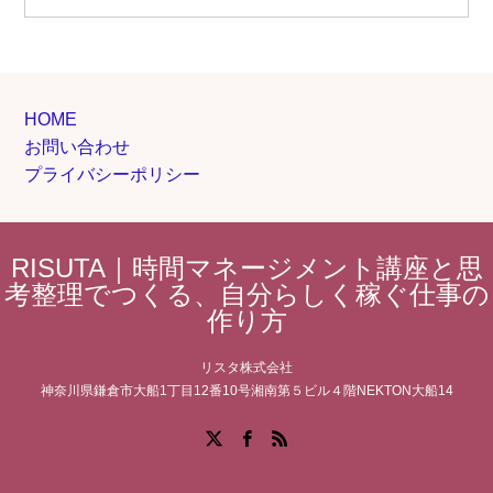
HOME
お問い合わせ
プライバシーポリシー
RISUTA｜時間マネージメント講座と思
考整理でつくる、自分らしく稼ぐ仕事の
作り方
リスタ株式会社
神奈川県鎌倉市大船1丁目12番10号湘南第５ビル４階NEKTON大船14
Facebook
X
RSS