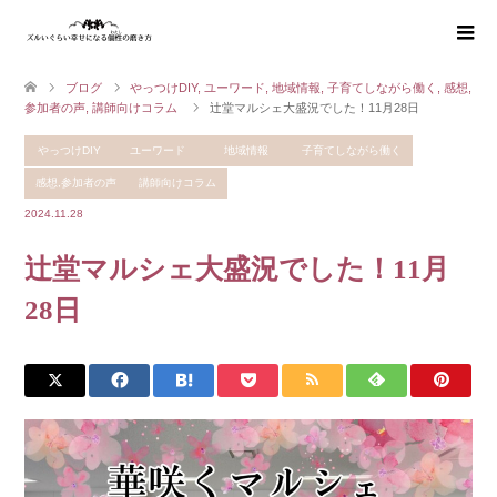
ブログ
やっつけDIY
,
ユーワード
,
地域情報
,
子育てしながら働く
,
感想,
参加者の声
,
講師向けコラム
辻堂マルシェ大盛況でした！11月28日
やっつけDIY
ユーワード
地域情報
子育てしながら働く
感想,参加者の声
講師向けコラム
2024.11.28
辻堂マルシェ大盛況でした！11月
28日