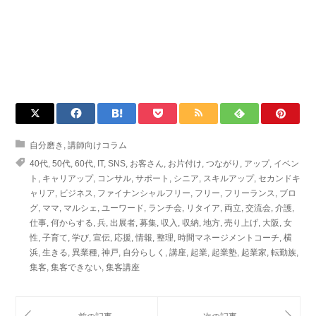
自分磨き
,
講師向けコラム
40代
,
50代
,
60代
,
IT
,
SNS
,
お客さん
,
お片付け
,
つながり
,
アップ
,
イベン
ト
,
キャリアップ
,
コンサル
,
サポート
,
シニア
,
スキルアップ
,
セカンドキ
ャリア
,
ビジネス
,
ファイナンシャルフリー
,
フリー
,
フリーランス
,
ブロ
グ
,
ママ
,
マルシェ
,
ユーワード
,
ランチ会
,
リタイア
,
両立
,
交流会
,
介護
,
仕事
,
何からする
,
兵
,
出展者
,
募集
,
収入
,
収納
,
地方
,
売り上げ
,
大阪
,
女
性
,
子育て
,
学び
,
宣伝
,
応援
,
情報
,
整理
,
時間マネージメントコーチ
,
横
浜
,
生きる
,
異業種
,
神戸
,
自分らしく
,
講座
,
起業
,
起業塾
,
起業家
,
転勤族
,
集客
,
集客できない
,
集客講座