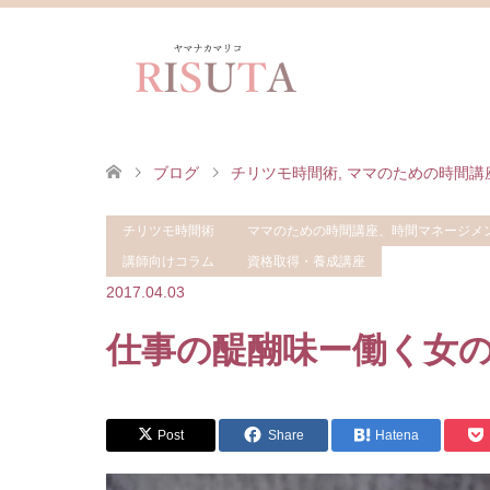
ブログ
チリツモ時間術
,
ママのための時間講
チリツモ時間術
ママのための時間講座、時間マネージメ
醍醐味ー働く女の美言
講師向けコラム
資格取得・養成講座
2017.04.03
仕事の醍醐味ー働く女
Post
Share
Hatena