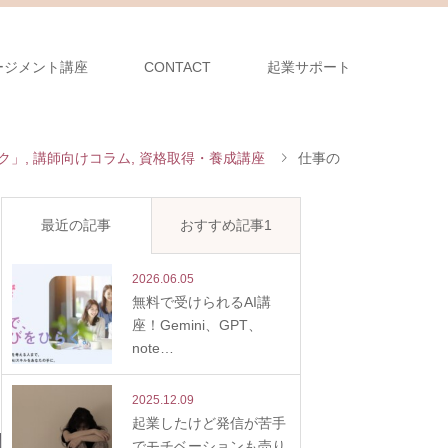
ージメント講座
CONTACT
起業サポート
ク」
,
講師向けコラム
,
資格取得・養成講座
仕事の
最近の記事
おすすめ記事1
2026.06.05
無料で受けられるAI講
座！Gemini、GPT、
note…
2025.12.09
起業したけど発信が苦手
でモチベーションも売り