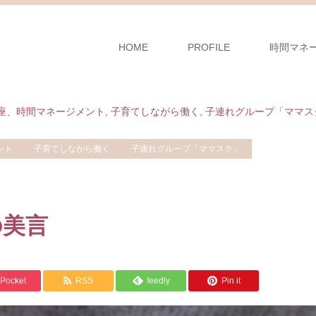
HOME
PROFILE
時間マネ
座、時間マネージメント
,
子育てしながら働く
,
子連れグループ「ママス
ント
子育てしながら働く
子連れグループ「ママスク」
の美言
Pocket
RSS
feedly
Pin it