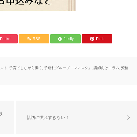
Pocket
RSS
feedly
Pin it
ント
,
子育てしながら働く
,
子連れグループ「ママスク」
,
講師向けコラム
,
資格
徴
親切に慣れすぎない！