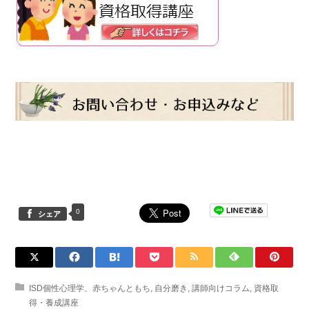
0
シェア
ISD個性心理学、赤ちゃんともち
,
自分磨き
,
講師向けコラム
,
資格取
得・養成講座