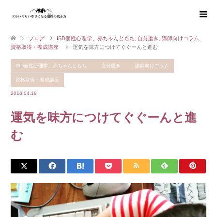
ブログ
ISD個性心理学、赤ちゃんともち
,
自分磨き
,
講師向けコラム
,
資格取得・養成講座
運気を味方につけてぐぐーんと進む
ISD個性心理学、赤ちゃんともち
自分磨き
講師向けコラム
資格取得・養成講座
2016.04.18
運気を味方につけてぐぐーんと進
む