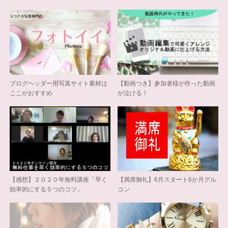
ブログヘッダー用写真サイト素材は
【動画つき】参加者様が作った動画
ここがおすすめ
が泣ける！
【感想】２０２０年無料講座「早く
【満席御礼】6月スタート6か月グル
効率的にする５つのコツ」
コン