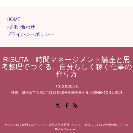
HOME
お問い合わせ
プライバシーポリシー
RISUTA｜時間マネージメント講座と思
考整理でつくる、自分らしく稼ぐ仕事の
作り方
リスタ株式会社
神奈川県鎌倉市大船1丁目12番10号湘南第５ビル４階NEKTON大船14
Facebook
X
RSS
©
RISUTA｜時間マネージメント講座と思考整理でつくる、自分らしく稼ぐ仕事の作り方
. All
Rights Reserved.