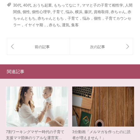
30代
,
40代
,
おうち起業
,
もちってなに？
,
ママと子の子育て相性学
,
人間
関係
,
個性
,
個性心理学
,
子育て
,
悩み
,
横浜
,
藤沢
,
資格取得
,
赤ちゃん
,
赤
ちゃんともち
,
赤ちゃんともち，子育て，悩み，個性，子育てカウンセ
ラー，イヤイヤ期，
,
赤もち
,
運気
,
集客
関連記事
7割ワーキングマザー時代の子育て
3分動画「メルマガを作ったのに読
支援ママ団体のリアルな運営実…
者が増えません！」