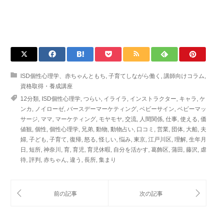
ISD個性心理学、赤ちゃんともち
,
子育てしながら働く
,
講師向けコラム
,
資格取得・養成講座
12分類
,
ISD個性心理学
,
つらい
,
イライラ
,
インストラクター
,
キャラ
,
ケ
ンカ
,
ノイローゼ
,
バースデーマーケティング
,
ベビーサイン
,
ベビーマッ
サージ
,
ママ
,
マーケティング
,
モヤモヤ
,
交流
,
人間関係
,
仕事
,
使える
,
価
値観
,
個性
,
個性心理学
,
兄弟
,
動物
,
動物占い
,
口コミ
,
営業
,
団体
,
大船
,
夫
婦
,
子ども
,
子育て
,
復帰
,
怒る
,
怪しい
,
悩み
,
東京
,
江戸川区
,
理解
,
生年月
日
,
短所
,
神奈川
,
育
,
育児
,
育児休暇
,
自分を活かす
,
葛飾区
,
蒲田
,
藤沢
,
虐
待
,
評判
,
赤ちゃん
,
違う
,
長所
,
集まり