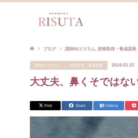
ブログ
講師向けコラム
,
資格取得・養成講座
2019.02.15
講師向けコラム
資格取得・養成講座
大丈夫、鼻くそではな
Post
Share
Hatena