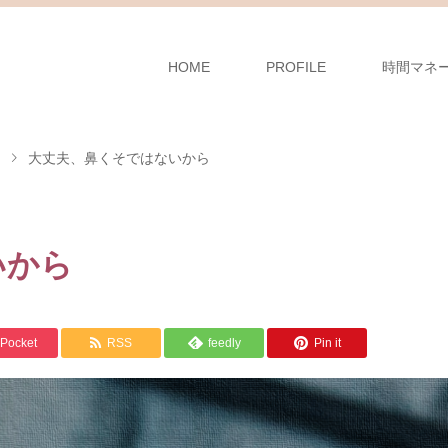
HOME
PROFILE
時間マネ
大丈夫、鼻くそではないから
いから
Pocket
RSS
feedly
Pin it