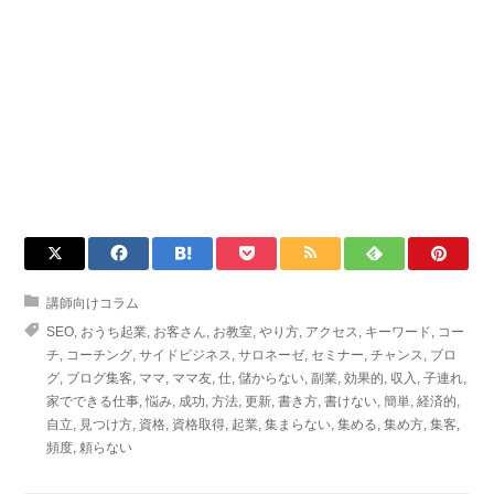
講師向けコラム
SEO
,
おうち起業
,
お客さん
,
お教室
,
やり方
,
アクセス
,
キーワード
,
コー
チ
,
コーチング
,
サイドビジネス
,
サロネーゼ
,
セミナー
,
チャンス
,
ブロ
グ
,
ブログ集客
,
ママ
,
ママ友
,
仕
,
儲からない
,
副業
,
効果的
,
収入
,
子連れ
,
家でできる仕事
,
悩み
,
成功
,
方法
,
更新
,
書き方
,
書けない
,
簡単
,
経済的
,
自立
,
見つけ方
,
資格
,
資格取得
,
起業
,
集まらない
,
集める
,
集め方
,
集客
,
頻度
,
頼らない