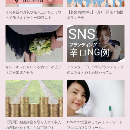
その希望の月収や売り上げをどうや
【募集満席御礼】7月1日開催！相模
って作りますか？ー30万以上…
原ランチ会
キレッキレにキレてる切り口がビジ
インスタ、FB、SNSブランディング
ネスを加速させる
のコツまとめ！絶対やって…
【質問】動画講座を取り入れて収入
Gravatarに登録してみよう－ワード
の自動化をすることは可能です…
プレスのプロフィール…