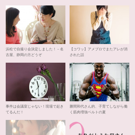
浜松で自撮り会決定しました！－名
【コワッ】アメブロでまたアレが消
古屋、静岡の方どうぞ
された話
事件は会議室じゃない！現場で起き
勝間和代さん的、子育てしながら働
てるんだ！
く筋肉増強ベルトの夏