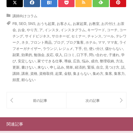
講師向けコラム
FB
,
SEO
,
SNS
,
おうち起業
,
お客さん
,
お家起業
,
お教室
,
お片付け
,
お茶
会
,
お金
,
やり方
,
ア
,
インスタ
,
インスタグラム
,
キーワード
,
コーチ
,
コー
チング
,
サイドビジネス
,
サロネーゼ
,
セミナー
,
チャンス
,
ツール
,
テレワ
ーク
,
ネタ
,
フロント商品
,
ブログ
,
ブログ集客
,
ホテル
,
ママ
,
ママ友
,
ライ
フオーガナイザー
,
ラウンジ
,
レジュメ
,
下手
,
仕
,
使い分け
,
儲からない
,
副業
,
効果的
,
勉強会
,
反応
,
収入
,
口コミ
,
口下手
,
問い合わせ
,
子連れ
,
学
び
,
安定しない
,
家でできる仕事
,
導線
,
広告
,
悩み
,
成功
,
整理収納
,
方法
,
更新
,
書けない
,
来ない
,
申し込み
,
簡単
,
経済的
,
緊張
,
自立
,
見つけ方
,
話
,
講師
,
講座
,
資格
,
資格取得
,
起業
,
金額
,
集まらない
,
集め方
,
集客
,
集客力
,
頻度
,
頼らない
関連記事