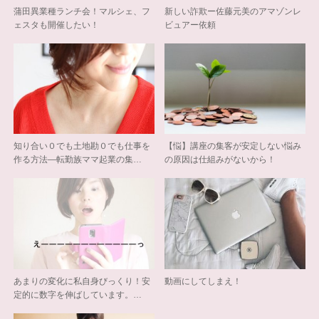
蒲田異業種ランチ会！マルシェ、フ
新しい詐欺ー佐藤元美のアマゾンレ
ェスタも開催したい！
ビュアー依頼
知り合い０でも土地勘０でも仕事を
【悩】講座の集客が安定しない悩み
作る方法―転勤族ママ起業の集…
の原因は仕組みがないから！
あまりの変化に私自身びっくり！安
動画にしてしまえ！
定的に数字を伸ばしています。…