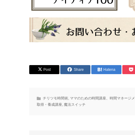
Post
Share
Hatena
チリツモ時間術
,
ママのための時間講座、時間マネージメ
取得・養成講座
,
魔法スイッチ