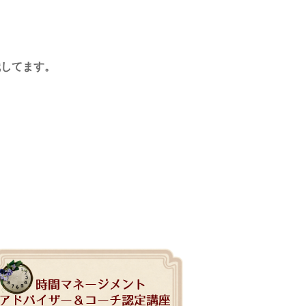
と
識してます。