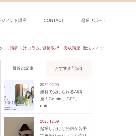
ージメント講座
CONTACT
起業サポート
ク」
,
講師向けコラム
,
資格取得・養成講座
,
魔法スイッ
最近の記事
おすすめ記事1
2026.06.05
無料で受けられるAI講
座！Gemini、GPT、
note…
2025.12.09
起業したけど発信が苦手
でモチベーションも売り