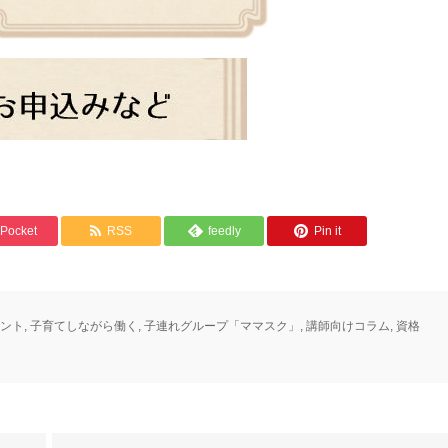
Pocket
RSS
feedly
Pin it
ント
,
子育てしながら働く
,
子連れグループ「ママスク」
,
講師向けコラム
,
資格