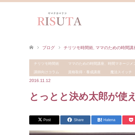
ブログ
チリツモ時間術
,
ママのための時間講
チリツモ時間術
ママのための時間講座、時間マネージメ
チ
とっとと決め太郎が使える話
講師向けコラム
資格取得・養成講座
魔法スイッチ
2016.11.12
とっとと決め太郎が使
Post
Share
Hatena