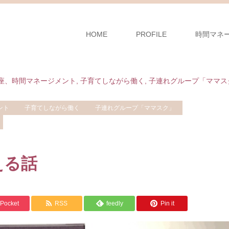
HOME
PROFILE
時間マネ
座、時間マネージメント
,
子育てしながら働く
,
子連れグループ「ママス
ント
子育てしながら働く
子連れグループ「ママスク」
える話
Pocket
RSS
feedly
Pin it