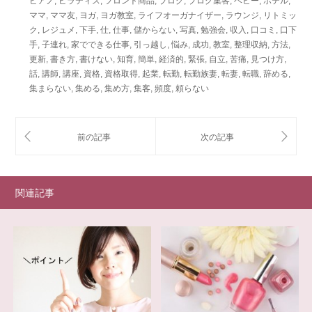
ピアノ
,
ピラティス
,
フロント商品
,
ブログ
,
ブログ集客
,
ベビー
,
ホテル
,
ママ
,
ママ友
,
ヨガ
,
ヨガ教室
,
ライフオーガナイザー
,
ラウンジ
,
リトミッ
ク
,
レジュメ
,
下手
,
仕
,
仕事
,
儲からない
,
写真
,
勉強会
,
収入
,
口コミ
,
口下
手
,
子連れ
,
家でできる仕事
,
引っ越し
,
悩み
,
成功
,
教室
,
整理収納
,
方法
,
更新
,
書き方
,
書けない
,
知育
,
簡単
,
経済的
,
緊張
,
自立
,
苦痛
,
見つけ方
,
話
,
講師
,
講座
,
資格
,
資格取得
,
起業
,
転勤
,
転勤族妻
,
転妻
,
転職
,
辞める
,
集まらない
,
集める
,
集め方
,
集客
,
頻度
,
頼らない
関連記事