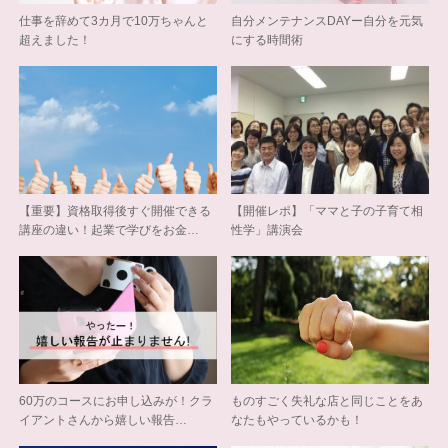
仕事を辞めて3カ月で10万ちゃんと
自分メンテナンスDAYー自分を元気
超えました！
にする時間術
【重要】資格取得後すぐ開催できる
【開催レポ】「ママと子の子育て相
講座の違い！起業で学びをお金…
性学」講演会
60万のコースにお申し込みが！クラ
ものすごく失礼な店と同じことをあ
イアントさんから嬉しい報告…
なたもやっているかも！