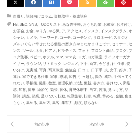
自撮り
,
講師向けコラム
,
資格取得・養成講座
FB
,
SEO
,
SNS
,
TODOリスト
,
あな吉手帳
,
おうち起業
,
お教室
,
お片付け
,
お茶会
,
お金
,
やり方
,
やる気
,
ア
,
アクセス
,
インスタ
,
インスタグラム
,
オ
シャレ
,
カメラ
,
キーワード
,
コーチ
,
コーチング
,
サロネーゼ
,
スタジオ
,
ズルいぐらい幸せになる個性の磨き方やまなかまりこです
,
セミナー
,
セ
ンス
,
ツール
,
ネタ
,
ピアノ
,
ピラティス
,
フォト
,
フロント商品
,
ブログ
,
ブ
ログ集客
,
ベビー
,
ホテル
,
ママ
,
ママ友
,
ヨガ
,
ヨガ教室
,
ライフオーガナ
イザー
,
ラウンジ
,
リトミック
,
レジュメ
,
下手
,
両立
,
今どき
,
仕
,
仕事
,
使
い分け
,
充実感
,
写真
,
写真教室
,
勉強会
,
口コミ
,
口下手
,
夫
,
女子
,
好き
,
子
連れ
,
家でできる仕事
,
家事
,
導線
,
広告
,
引っ越し
,
悩み
,
成功
,
手伝ってく
れない
,
手帳術
,
撮影
,
教室
,
整理収納
,
方法
,
更新
,
書き方
,
書けない
,
満足
感
,
知育
,
簡単
,
経済的
,
緊張
,
育休
,
育児休暇中
,
自立
,
苦痛
,
見つけ方
,
話
,
講師
,
講座
,
起業
,
足りない
,
転勤
,
転勤族妻
,
転妻
,
転職
,
辞める
,
金額
,
集ま
らない
,
集める
,
集め方
,
集客
,
集客力
,
頻度
,
頼らない