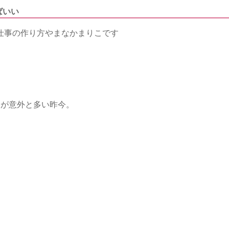
ばいい
仕事の作り方やまなかまりこです
人が意外と多い昨今。
」