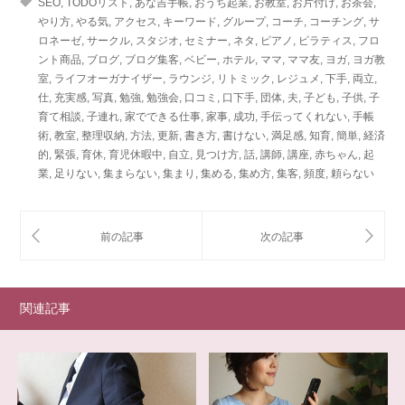
SEO
,
TODOリスト
,
あな吉手帳
,
おうち起業
,
お教室
,
お片付け
,
お茶会
,
やり方
,
やる気
,
アクセス
,
キーワード
,
グループ
,
コーチ
,
コーチング
,
サ
ロネーゼ
,
サークル
,
スタジオ
,
セミナー
,
ネタ
,
ピアノ
,
ピラティス
,
フロ
ント商品
,
ブログ
,
ブログ集客
,
ベビー
,
ホテル
,
ママ
,
ママ友
,
ヨガ
,
ヨガ教
室
,
ライフオーガナイザー
,
ラウンジ
,
リトミック
,
レジュメ
,
下手
,
両立
,
仕
,
充実感
,
写真
,
勉強
,
勉強会
,
口コミ
,
口下手
,
団体
,
夫
,
子ども
,
子供
,
子
育て相談
,
子連れ
,
家でできる仕事
,
家事
,
成功
,
手伝ってくれない
,
手帳
術
,
教室
,
整理収納
,
方法
,
更新
,
書き方
,
書けない
,
満足感
,
知育
,
簡単
,
経済
的
,
緊張
,
育休
,
育児休暇中
,
自立
,
見つけ方
,
話
,
講師
,
講座
,
赤ちゃん
,
起
業
,
足りない
,
集まらない
,
集まり
,
集める
,
集め方
,
集客
,
頻度
,
頼らない
関連記事