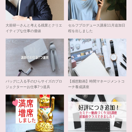
大前研一さんと考える残業とクリエ
セルフプロデュース講座11月追加日
イティブな仕事の価値
程を出しました
バッグに入る手のひらサイズのプロ
【感想動画】時間マネージメントコ
ジェクターーお仕事7つ道具
ーチ養成講座