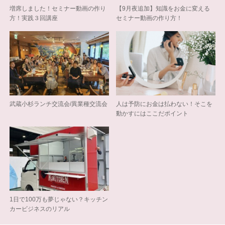
増席しました！セミナー動画の作り
【9月夜追加】知識をお金に変える
方！実践３回講座
セミナー動画の作り方！
武蔵小杉ランチ交流会/異業種交流会
人は予防にお金は払わない！そこを
動かすにはここだポイント
1日で100万も夢じゃない？キッチン
カービジネスのリアル